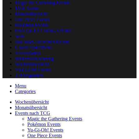
Magic the Gathering Events
Mein Konto
Monatsübersicht
One Piece Events
Pokémon Events
PRO QUEST SINGAPORE
Scan
Star Wars Unlimited Events
Unsere Spielfläche
Versandarten
Widerrufsbelehrung
Wochenübersicht
Yu-Gi-Oh! Events
Zahlungsarten
Menu
Categories
Wochenübersicht
Monatsübersicht
Events nach TCG
Magic the Gathering Events
Pokémon Events
Yu-Gi-Oh! Events
One Piece Events