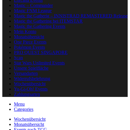
Lorcana Events
Magic – Commander
Magic FNM League
Magic the Gatherig – INNISTRAD REMASTERED Release
Magic the Gathering bei ITEMSTAR
Magic the Gathering Events
Mein Konto
Monatsübersicht
One Piece Events
Pokémon Events
PRO QUEST SINGAPORE
Scan
Star Wars Unlimited Events
Unsere Spielfläche
Versandarten
Widerrufsbelehrung
Wochenübersicht
Yu-Gi-Oh! Events
Zahlungsarten
Menu
Categories
Wochenübersicht
Monatsübersicht
Events nach TCG