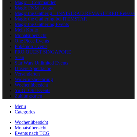
Magic – Commander
Magic FNM League
Magic the Gatherig – INNISTRAD REMASTERED Release
Magic the Gathering bei ITEMSTAR
Magic the Gathering Events
Mein Konto
Monatsübersicht
One Piece Events
Pokémon Events
PRO QUEST SINGAPORE
Scan
Star Wars Unlimited Events
Unsere Spielfläche
Versandarten
Widerrufsbelehrung
Wochenübersicht
Yu-Gi-Oh! Events
Zahlungsarten
Menu
Categories
Wochenübersicht
Monatsübersicht
Events nach TCG