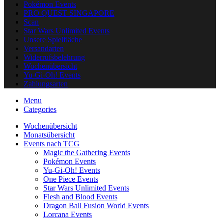
Pokémon Events
PRO QUEST SINGAPORE
Scan
Star Wars Unlimited Events
Unsere Spielfläche
Versandarten
Widerrufsbelehrung
Wochenübersicht
Yu-Gi-Oh! Events
Zahlungsarten
Menu
Categories
Wochenübersicht
Monatsübersicht
Events nach TCG
Magic the Gathering Events
Pokémon Events
Yu-Gi-Oh! Events
One Piece Events
Star Wars Unlimited Events
Flesh and Blood Events
Dragon Ball Fusion World Events
Lorcana Events