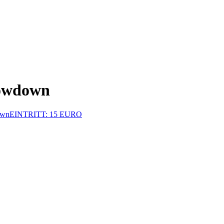
howdown
own
EINTRITT: 15 EURO