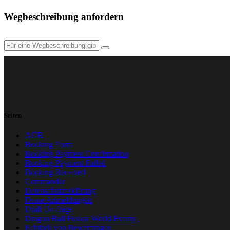
Wegbeschreibung anfordern
Seiten
AGB
Booking Form
Booking Payment Confirmation
Booking Payment Failed
Booking Received
Commander
Datenschutzerklärung
Deine Anmeldungen
Draft Umfrage
Dragon Ball Fusion World Events
Echtheit von Bewertungen