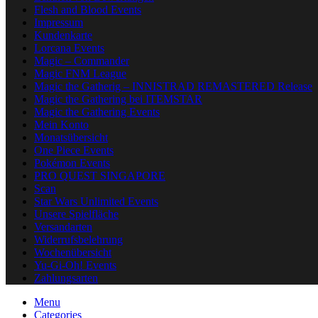
Flesh and Blood Events
Impressum
Kundenkarte
Lorcana Events
Magic – Commander
Magic FNM League
Magic the Gatherig – INNISTRAD REMASTERED Release
Magic the Gathering bei ITEMSTAR
Magic the Gathering Events
Mein Konto
Monatsübersicht
One Piece Events
Pokémon Events
PRO QUEST SINGAPORE
Scan
Star Wars Unlimited Events
Unsere Spielfläche
Versandarten
Widerrufsbelehrung
Wochenübersicht
Yu-Gi-Oh! Events
Zahlungsarten
Menu
Categories