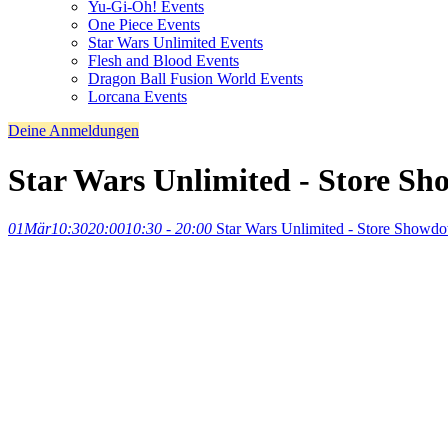
Yu-Gi-Oh! Events
One Piece Events
Star Wars Unlimited Events
Flesh and Blood Events
Dragon Ball Fusion World Events
Lorcana Events
Deine Anmeldungen
Star Wars Unlimited - Store S
01
Mär
10:30
20:00
10:30 - 20:00
Star Wars Unlimited - Store Showd