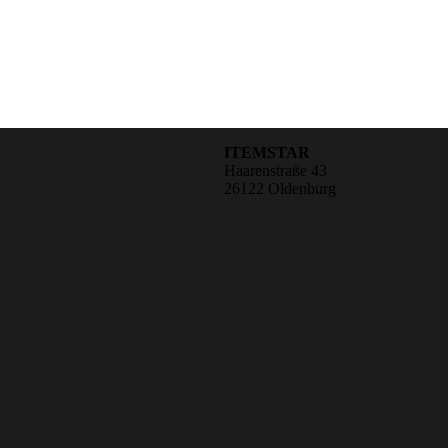
ITEMSTAR
Haarenstraße 43
26122 Oldenburg