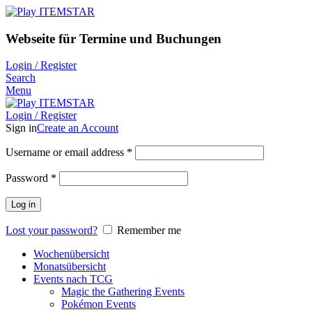
Webseite für Termine und Buchungen
Login / Register
Search
Menu
Login / Register
Sign in
Create an Account
Username or email address
*
Password
*
Log in
Lost your password?
Remember me
Wochenübersicht
Monatsübersicht
Events nach TCG
Magic the Gathering Events
Pokémon Events