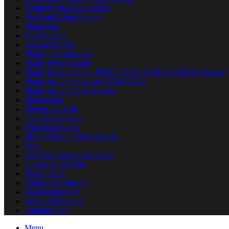
Echtheit von Bewertungen
Flesh and Blood Events
Impressum
Kundenkarte
Lorcana Events
Magic – Commander
Magic FNM League
Magic the Gatherig – INNISTRAD REMASTERED Release
Magic the Gathering bei ITEMSTAR
Magic the Gathering Events
Mein Konto
Monatsübersicht
One Piece Events
Pokémon Events
PRO QUEST SINGAPORE
Scan
Star Wars Unlimited Events
Unsere Spielfläche
Versandarten
Widerrufsbelehrung
Wochenübersicht
Yu-Gi-Oh! Events
Zahlungsarten
Menu