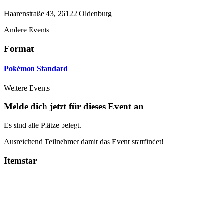
Haarenstraße 43, 26122 Oldenburg
Andere Events
Format
Pokémon Standard
Weitere Events
Melde dich jetzt für dieses Event an
Es sind alle Plätze belegt.
Ausreichend Teilnehmer damit das Event stattfindet!
Itemstar