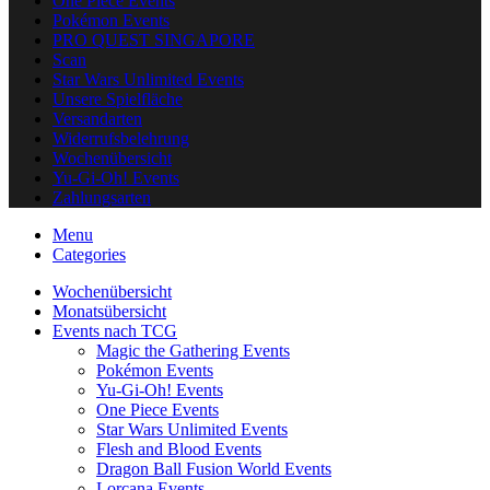
One Piece Events
Pokémon Events
PRO QUEST SINGAPORE
Scan
Star Wars Unlimited Events
Unsere Spielfläche
Versandarten
Widerrufsbelehrung
Wochenübersicht
Yu-Gi-Oh! Events
Zahlungsarten
Menu
Categories
Wochenübersicht
Monatsübersicht
Events nach TCG
Magic the Gathering Events
Pokémon Events
Yu-Gi-Oh! Events
One Piece Events
Star Wars Unlimited Events
Flesh and Blood Events
Dragon Ball Fusion World Events
Lorcana Events