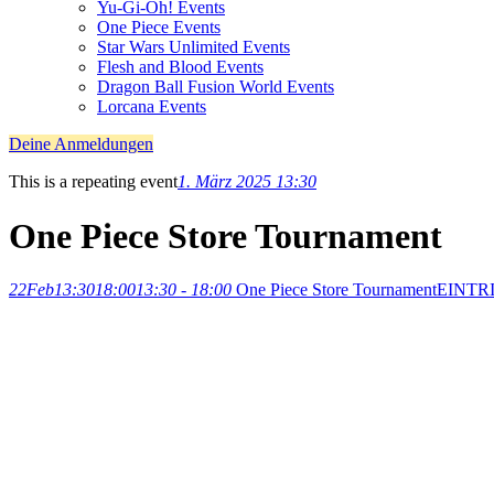
Yu-Gi-Oh! Events
One Piece Events
Star Wars Unlimited Events
Flesh and Blood Events
Dragon Ball Fusion World Events
Lorcana Events
Deine Anmeldungen
This is a repeating event
1. März 2025 13:30
One Piece Store Tournament
22
Feb
13:30
18:00
13:30 - 18:00
One Piece Store Tournament
EINTRI