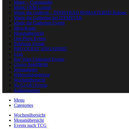
Magic – Commander
Magic FNM League
Magic the Gatherig – INNISTRAD REMASTERED Release
Magic the Gathering bei ITEMSTAR
Magic the Gathering Events
Mein Konto
Monatsübersicht
One Piece Events
Pokémon Events
PRO QUEST SINGAPORE
Scan
Star Wars Unlimited Events
Unsere Spielfläche
Versandarten
Widerrufsbelehrung
Wochenübersicht
Yu-Gi-Oh! Events
Zahlungsarten
Menu
Categories
Wochenübersicht
Monatsübersicht
Events nach TCG