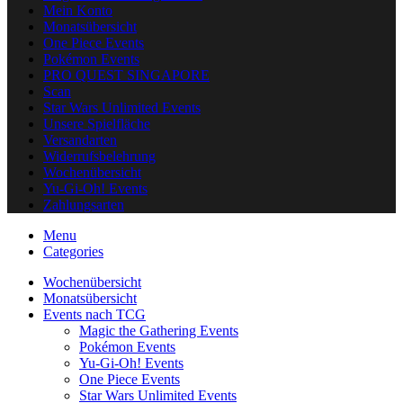
Mein Konto
Monatsübersicht
One Piece Events
Pokémon Events
PRO QUEST SINGAPORE
Scan
Star Wars Unlimited Events
Unsere Spielfläche
Versandarten
Widerrufsbelehrung
Wochenübersicht
Yu-Gi-Oh! Events
Zahlungsarten
Menu
Categories
Wochenübersicht
Monatsübersicht
Events nach TCG
Magic the Gathering Events
Pokémon Events
Yu-Gi-Oh! Events
One Piece Events
Star Wars Unlimited Events