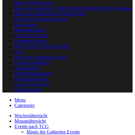
Magic FNM League
Magic the Gatherig – INNISTRAD REMASTERED Release
Magic the Gathering bei ITEMSTAR
Magic the Gathering Events
Mein Konto
Monatsübersicht
One Piece Events
Pokémon Events
PRO QUEST SINGAPORE
Scan
Star Wars Unlimited Events
Unsere Spielfläche
Versandarten
Widerrufsbelehrung
Wochenübersicht
Yu-Gi-Oh! Events
Zahlungsarten
Menu
Categories
Wochenübersicht
Monatsübersicht
Events nach TCG
Magic the Gathering Events