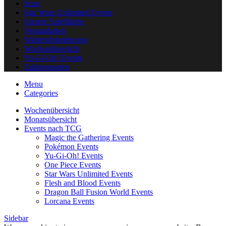
Scan
Star Wars Unlimited Events
Unsere Spielfläche
Versandarten
Widerrufsbelehrung
Wochenübersicht
Yu-Gi-Oh! Events
Zahlungsarten
Menu
Categories
Wochenübersicht
Monatsübersicht
Events nach TCG
Magic the Gathering Events
Pokémon Events
Yu-Gi-Oh! Events
One Piece Events
Star Wars Unlimited Events
Flesh and Blood Events
Dragon Ball Fusion World Events
Lorcana Events
Sidebar