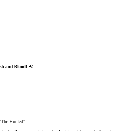
esh and Blood!
📢
r “The Hunted”