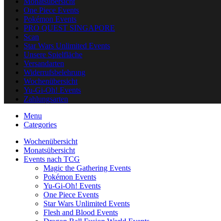
Monatsübersicht
One Piece Events
Pokémon Events
PRO QUEST SINGAPORE
Scan
Star Wars Unlimited Events
Unsere Spielfläche
Versandarten
Widerrufsbelehrung
Wochenübersicht
Yu-Gi-Oh! Events
Zahlungsarten
Menu
Categories
Wochenübersicht
Monatsübersicht
Events nach TCG
Magic the Gathering Events
Pokémon Events
Yu-Gi-Oh! Events
One Piece Events
Star Wars Unlimited Events
Flesh and Blood Events