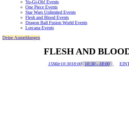
Yu-Gi-Oh! Events
One Piece Events
Star Wars Unlimited Events
Flesh and Blood Events
Dragon Ball Fusion World Events
Lorcana Events
Deine Anmeldungen
FLESH AND BLOOD 
15
Mär
10:30
18:00
10:30 - 18:00
EIN