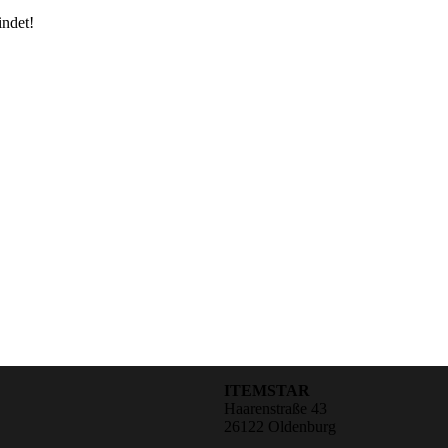
indet!
ITEMSTAR
Haarenstraße 43
26122 Oldenburg