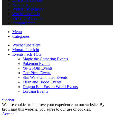
Versandarten
Widerrufsbelehrung
Wochenübersicht
Yu-Gi-Oh! Events
Zahlungsarten
Menu
Categories
Wochenübersicht
Monatsübersicht
Events nach TCG
Magic the Gathering Events
Pokémon Events
Yu-Gi-Oh! Events
One Piece Events
Star Wars Unlimited Events
Flesh and Blood Events
Dragon Ball Fusion World Events
Lorcana Events
Sidebar
We use cookies to improve your experience on our website. By
browsing this website, you agree to our use of cookies.
Accept