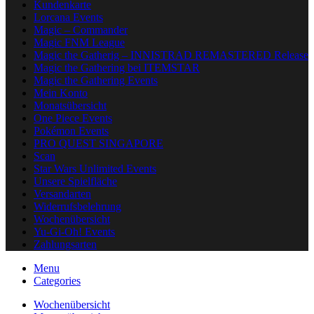
Kundenkarte
Lorcana Events
Magic – Commander
Magic FNM League
Magic the Gatherig – INNISTRAD REMASTERED Release
Magic the Gathering bei ITEMSTAR
Magic the Gathering Events
Mein Konto
Monatsübersicht
One Piece Events
Pokémon Events
PRO QUEST SINGAPORE
Scan
Star Wars Unlimited Events
Unsere Spielfläche
Versandarten
Widerrufsbelehrung
Wochenübersicht
Yu-Gi-Oh! Events
Zahlungsarten
Menu
Categories
Wochenübersicht