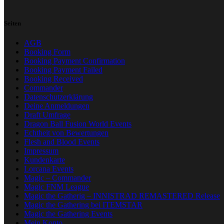
Seiten
AGB
Booking Form
Booking Payment Confirmation
Booking Payment Failed
Booking Received
Commander
Datenschutzerklärung
Deine Anmeldungen
Draft Umfrage
Dragon Ball Fusion World Events
Echtheit von Bewertungen
Flesh and Blood Events
Impressum
Kundenkarte
Lorcana Events
Magic – Commander
Magic FNM League
Magic the Gatherig – INNISTRAD REMASTERED Release
Magic the Gathering bei ITEMSTAR
Magic the Gathering Events
Mein Konto