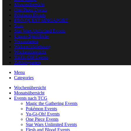
Monatsübersicht
One Piece Events
Pokémon Events
PRO QUEST SINGAPORE
Scan
Star Wars Unlimited Events
Unsere Spielfläche
Versandarten
Widerrufsbelehrung
Wochenübersicht
Yu-Gi-Oh! Events
Zahlungsarten
Menu
Categories
Wochenübersicht
Monatsübersicht
Events nach TCG
Magic the Gathering Events
Pokémon Events
Yu-Gi-Oh! Events
One Piece Events
Star Wars Unlimited Events
Flesh and Blood Events