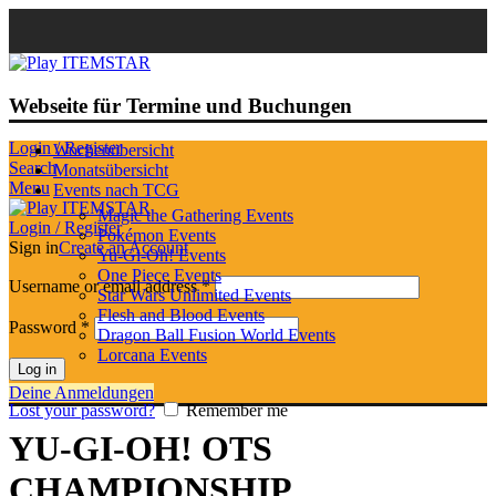
Webseite für Termine und Buchungen
Login / Register
Wochenübersicht
Search
Monatsübersicht
Menu
Events nach TCG
Magic the Gathering Events
Login / Register
Pokémon Events
Sign in
Create an Account
Yu-Gi-Oh! Events
One Piece Events
Username or email address
*
Star Wars Unlimited Events
Flesh and Blood Events
Password
*
Dragon Ball Fusion World Events
Lorcana Events
Log in
Deine Anmeldungen
Lost your password?
Remember me
YU-GI-OH! OTS
CHAMPIONSHIP