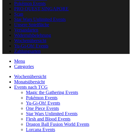
Pokémon Events
PRO QUEST SINGAPORE
Scan
Star Wars Unlimited Events
Unsere Spielfläche
Versandarten
Widerrufsbelehrung
Wochenübersicht
Yu-Gi-Oh! Events
Zahlungsarten
Menu
Categories
Wochenübersicht
Monatsübersicht
Events nach TCG
Magic the Gathering Events
Pokémon Events
Yu-Gi-Oh! Events
One Piece Events
Star Wars Unlimited Events
Flesh and Blood Events
Dragon Ball Fusion World Events
Lorcana Events