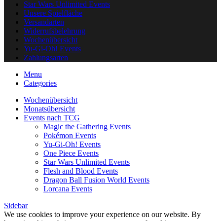
Star Wars Unlimited Events
Unsere Spielfläche
Versandarten
Widerrufsbelehrung
Wochenübersicht
Yu-Gi-Oh! Events
Zahlungsarten
Menu
Categories
Wochenübersicht
Monatsübersicht
Events nach TCG
Magic the Gathering Events
Pokémon Events
Yu-Gi-Oh! Events
One Piece Events
Star Wars Unlimited Events
Flesh and Blood Events
Dragon Ball Fusion World Events
Lorcana Events
Sidebar
We use cookies to improve your experience on our website. By