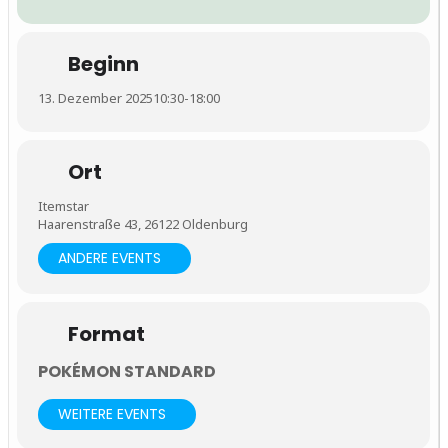
Einstellungen setzten und das Formular ausfüllen!
Beginn
Folgendes müsst ihr mitbringen:
– Eure gültige Play! Pokémon Spieler ID
13. Dezember 2025
10:30
-
18:00
– Ein eigenes zulässiges Deck bestehend aus 60 Karten.
– Eine Deckliste in Papierformat.
– Eine Spielmatte.
– Zubehör wie Schadensmarken/-würfel.
Ort
Itemstar
Ein Topcut kommt erst ab 9 Spielern einer Alterklasse
Haarenstraße 43, 26122 Oldenburg
zustande. (9 – 20 Spieler = Top 4 / Über 20 Spieler = Top 8)
Kommt ein Topcut zu Stande wird in den Vorrunden Best of
ANDERE EVENTS
One gespielt.
Kommt KEIN Topcut zu Stande wird Best of Three gespielt.
Format
Die Preisverteilung lautet wie folgt:
POKÉMON STANDARD
Jeder Erstplatzierte seiner Altersklasse erhält eine League
WEITERE EVENTS
Cup Spielmatte der aktuellen Season!
Als Preise werden weitere Booster