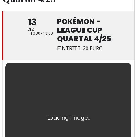
13
POKÉMON -
LEAGUE CUP
DEZ
10:30 - 18:00
QUARTAL 4/25
EINTRITT: 20 EURO