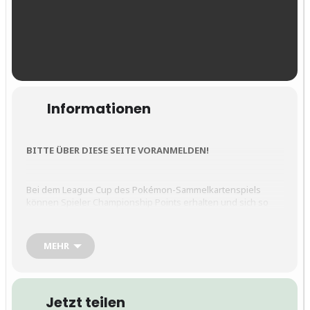
Informationen
BITTE ÜBER DIESE SEITE VORANMELDEN!
Bei dem League Cup des Pokémon-Sammelkartenspiels
können Spieler Championship Points erhalten und sich so
eine Einladung zu den Weltmeisterschaften erarbeiten!
MEHR
Spieler müssen ein Pokémon-Trainer-Club-Konto besitzen,
das mit einer Spieler-ID verknüpft ist. Außerdem müssen
Spieler für das Play! Pokémon-Programm eingeschrieben
sein, um Points und Preise erhalten zu können.
Jetzt teilen
Dafür müsst Ihr einen Haken in euren Play! Pokémon