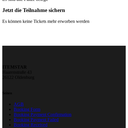
Jetzt die Teilnahme sichern
Es können keine Tickets mehr erworben werden
ITEMSTAR
Haarenstraße 43
26122 Oldenburg
Seiten
AGB
Booking Form
Booking Payment Confirmation
Booking Payment Failed
Booking Received