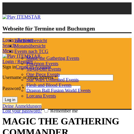
Webseite für Termine und Buchungen
Login / Register
Wochenübersicht
Search
Monatsübersicht
Menu
Events nach TCG
Magic the Gathering Events
Login / Register
Pokémon Events
Sign in
Create an Account
Yu-Gi-Oh! Events
One Piece Events
Username or email address
*
Star Wars Unlimited Events
Flesh and Blood Events
Password
*
Dragon Ball Fusion World Events
Lorcana Events
Log in
Deine Anmeldungen
Lost your password?
Remember me
MAGIC THE GATHERING
COMMANDER