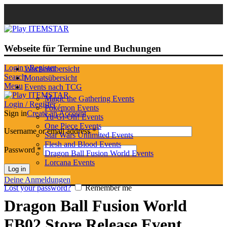
Webseite für Termine und Buchungen
Login / Register
Wochenübersicht
Search
Monatsübersicht
Menu
Events nach TCG
Magic the Gathering Events
Login / Register
Pokémon Events
Sign in
Create an Account
Yu-Gi-Oh! Events
One Piece Events
Username or email address
*
Star Wars Unlimited Events
Flesh and Blood Events
Password
*
Dragon Ball Fusion World Events
Lorcana Events
Log in
Deine Anmeldungen
Lost your password?
Remember me
Dragon Ball Fusion World
FB02 Store Release Event