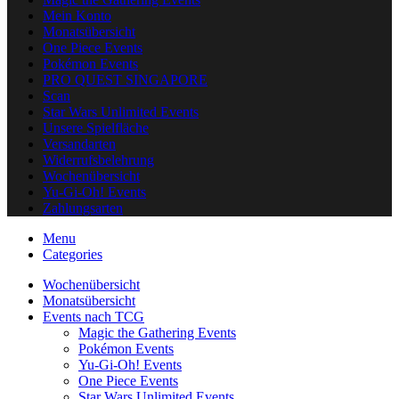
Mein Konto
Monatsübersicht
One Piece Events
Pokémon Events
PRO QUEST SINGAPORE
Scan
Star Wars Unlimited Events
Unsere Spielfläche
Versandarten
Widerrufsbelehrung
Wochenübersicht
Yu-Gi-Oh! Events
Zahlungsarten
Menu
Categories
Wochenübersicht
Monatsübersicht
Events nach TCG
Magic the Gathering Events
Pokémon Events
Yu-Gi-Oh! Events
One Piece Events
Star Wars Unlimited Events