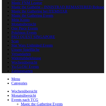
Magic FNM League
Magic the Gatherig – INNISTRAD REMASTERED Release
Magic the Gathering bei ITEMSTAR
Magic the Gathering Events
Mein Konto
Monatsübersicht
One Piece Events
Pokémon Events
PRO QUEST SINGAPORE
Scan
Star Wars Unlimited Events
Unsere Spielfläche
Versandarten
Widerrufsbelehrung
Wochenübersicht
Yu-Gi-Oh! Events
Zahlungsarten
Menu
Categories
Wochenübersicht
Monatsübersicht
Events nach TCG
Magic the Gathering Events