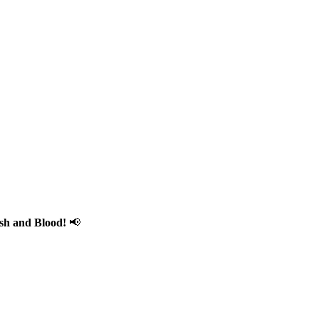
esh and Blood!
📢