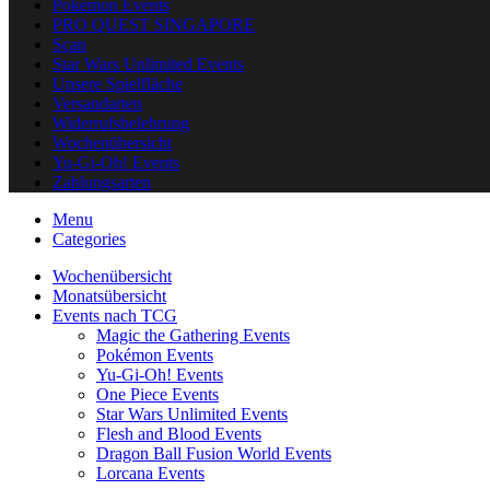
Pokémon Events
PRO QUEST SINGAPORE
Scan
Star Wars Unlimited Events
Unsere Spielfläche
Versandarten
Widerrufsbelehrung
Wochenübersicht
Yu-Gi-Oh! Events
Zahlungsarten
Menu
Categories
Wochenübersicht
Monatsübersicht
Events nach TCG
Magic the Gathering Events
Pokémon Events
Yu-Gi-Oh! Events
One Piece Events
Star Wars Unlimited Events
Flesh and Blood Events
Dragon Ball Fusion World Events
Lorcana Events