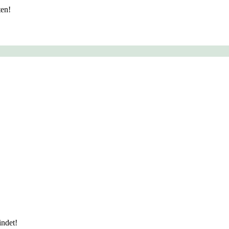
ten!
indet!