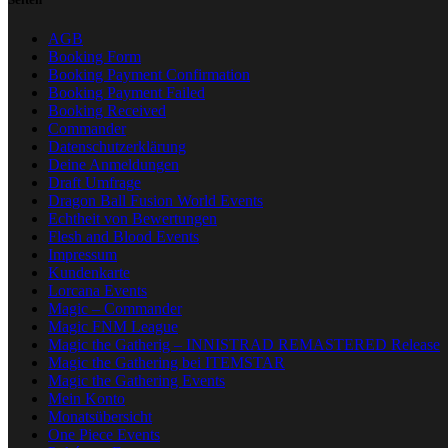
AGB
Booking Form
Booking Payment Confirmation
Booking Payment Failed
Booking Received
Commander
Datenschutzerklärung
Deine Anmeldungen
Draft Umfrage
Dragon Ball Fusion World Events
Echtheit von Bewertungen
Flesh and Blood Events
Impressum
Kundenkarte
Lorcana Events
Magic – Commander
Magic FNM League
Magic the Gatherig – INNISTRAD REMASTERED Release
Magic the Gathering bei ITEMSTAR
Magic the Gathering Events
Mein Konto
Monatsübersicht
One Piece Events